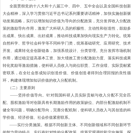
全面贯彻党的十八大和十八届三中、四中、五中全会以及全国科技创新
大会精神，深入学习贯彻习近平总书记系列重要讲话精神，加快实施创新驱
动发展战略，实行以增加知识价值为导向的分配政策，充分发挥收入分配政
策的激励导向作用，激发广大科研人员的积极性、主动性和创造性，鼓励多
出成果、快出成果、出好成果，推动科技成果加快向现实生产力转化。统筹
自然科学、哲学社会科学等不同科学门类，统筹基础研究、应用研究、技术
开发、成果转化全创新链条，加强系统设计、分类管理。充分发挥市场机制
作用，通过稳定提高基本工资、加大绩效工资分配激励力度、落实科技成果
转化奖励等激励措施，使科研人员收入与岗位职责、工作业绩、实际贡献紧
密联系，在全社会形成知识创造价值、价值创造者得到合理回报的良性循
环，构建体现增加知识价值的收入分配机制。
（二）主要原则
——坚持价值导向。针对我国科研人员实际贡献与收入分配不完全匹
配、股权激励等对创新具有长期激励作用的政策缺位、内部分配激励机制不
健全等问题，明确分配导向，完善分配机制，使科研人员收入与其创造的科
学价值、经济价值、社会价值紧密联系。
——实行分类施策。根据不同创新主体、不同创新领域和不同创新环节
的智力劳动特点，实行有针对性的分配政策，统筹宏观调控和定向施策，探