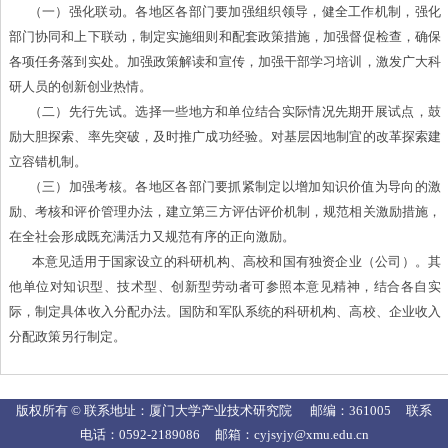
（一）强化联动。各地区各部门要加强组织领导，健全工作机制，强化
部门协同和上下联动，制定实施细则和配套政策措施，加强督促检查，确保
各项任务落到实处。加强政策解读和宣传，加强干部学习培训，激发广大科
研人员的创新创业热情。
（二）先行先试。选择一些地方和单位结合实际情况先期开展试点，鼓
励大胆探索、率先突破，及时推广成功经验。对基层因地制宜的改革探索建
立容错机制。
（三）加强考核。各地区各部门要抓紧制定以增加知识价值为导向的激
励、考核和评价管理办法，建立第三方评估评价机制，规范相关激励措施，
在全社会形成既充满活力又规范有序的正向激励。
本意见适用于国家设立的科研机构、高校和国有独资企业（公司）。其
他单位对知识型、技术型、创新型劳动者可参照本意见精神，结合各自实
际，制定具体收入分配办法。国防和军队系统的科研机构、高校、企业收入
分配政策另行制定。
版权所有 © 联系地址：厦门大学产业技术研究院 邮编：361005 联系
电话：0592-2189086 邮箱：cyjsyjy@xmu.edu.cn