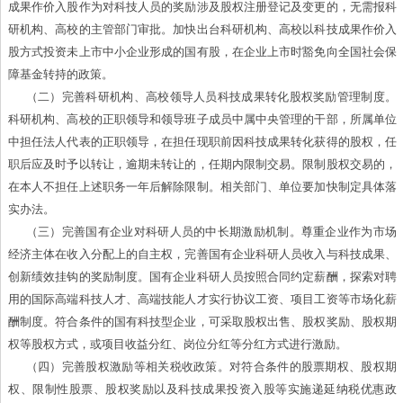
成果作价入股作为对科技人员的奖励涉及股权注册登记及变更的，无需报科
研机构、高校的主管部门审批。加快出台科研机构、高校以科技成果作价入
股方式投资未上市中小企业形成的国有股，在企业上市时豁免向全国社会保
障基金转持的政策。
（二）完善科研机构、高校领导人员科技成果转化股权奖励管理制度。
科研机构、高校的正职领导和领导班子成员中属中央管理的干部，所属单位
中担任法人代表的正职领导，在担任现职前因科技成果转化获得的股权，任
职后应及时予以转让，逾期未转让的，任期内限制交易。限制股权交易的，
在本人不担任上述职务一年后解除限制。相关部门、单位要加快制定具体落
实办法。
（三）完善国有企业对科研人员的中长期激励机制。尊重企业作为市场
经济主体在收入分配上的自主权，完善国有企业科研人员收入与科技成果、
创新绩效挂钩的奖励制度。国有企业科研人员按照合同约定薪酬，探索对聘
用的国际高端科技人才、高端技能人才实行协议工资、项目工资等市场化薪
酬制度。符合条件的国有科技型企业，可采取股权出售、股权奖励、股权期
权等股权方式，或项目收益分红、岗位分红等分红方式进行激励。
（四）完善股权激励等相关税收政策。对符合条件的股票期权、股权期
权、限制性股票、股权奖励以及科技成果投资入股等实施递延纳税优惠政