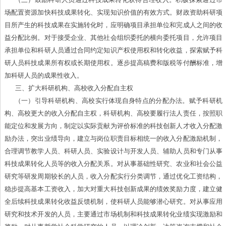
（三）鼓励科研人员通过科技成果转化获得合理收入。积极探索通过市
场配置资源加快科技成果转化、实现知识价值的有效方式。财政资助科研项
目所产生的科技成果在实施转化时，应明确项目承担单位和完成人之间的收
益分配比例。对于接受企业、其他社会组织委托的横向委托项目，允许项目
承担单位和科研人员通过合同约定知识产权使用权和转化收益，探索赋予科
研人员科技成果所有权或长期使用权。逐步提高稿费和版税等付酬标准，增
加科研人员的成果性收入。
三、扩大科研机构、高校收入分配自主权
（一）引导科研机构、高校实行体现自身特点的分配办法。赋予科研机
构、高校更大的收入分配自主权，科研机构、高校要履行法人责任，按照职
能定位和发展方向，制定以实际贡献为评价标准的科技创新人才收入分配激
励办法，突出业绩导向，建立与岗位职责目标相统一的收入分配激励机制，
合理调节教学人员、科研人员、实验设计与开发人员、辅助人员和专门从事
科技成果转化人员等的收入分配关系。对从事基础性研究、农业和社会公益
研究等研发周期较长的人员，收入分配实行分类调节，通过优化工资结构，
稳步提高基本工资收入，加大对重大科技创新成果的绩效奖励力度，建立健
全后续科技成果转化收益反馈机制，使科研人员能够潜心研究。对从事应用
研究和技术开发的人员，主要通过市场机制和科技成果转化业绩实现激励和