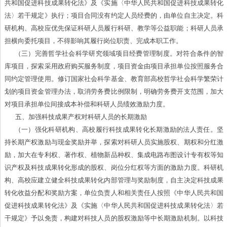
共和国促进科技成果转化法》及《实施〈中华人民共和国促进科技成果转化
法〉若干规定》执行；项目合同没有约定人员经费的，由单位自主决定。科
研机构、高校应优先保证科研人员履行科研、教学等公益职能；科研人员承
担横向委托项目，不得影响其履行岗位职责、完成本职工作。
（三）完善哲学社会科学研究领域项目经费管理制度。对符合条件的智
库项目，探索采用政府购买服务制度，项目资金由项目承担单位按照服务合
同约定管理使用。修订国家社会科学基金、教育部高校哲学社会科学繁荣计
划的项目资金管理办法，取消劳务费比例限制，明确劳务费开支范围，加大
对项目承担单位间接成本补偿和科研人员绩效激励力度。
五、加强科技成果产权对科研人员的长期激励
（一）强化科研机构、高校履行科技成果转化长期激励的法人责任。坚
持长期产权激励与现金奖励并举，探索对科研人员实施股权、期权和分红激
励，加大在专利权、著作权、植物新品种权、集成电路布图设计专有权等知
识产权及科技成果转化形成的股权、岗位分红权等方面的激励力度。科研机
构、高校应建立健全科技成果转化内部管理与奖励制度，自主决定科技成果
转化收益分配和奖励方案，单位负责人和相关责任人按照《中华人民共和国
促进科技成果转化法》及《实施〈中华人民共和国促进科技成果转化法〉若
干规定》予以免责，构建对科技人员的股权激励等中长期激励机制。以科技