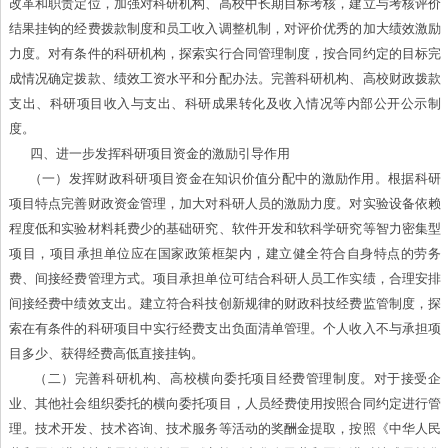
改革和职责定位，加强对科研机构、高校中长期目标考核，建立与考核评价
结果挂钩的经费拨款制度和员工收入调整机制，对评价优秀的加大绩效激励
力度。对有条件的科研机构，探索实行合同管理制度，按合同约定的目标完
成情况确定拨款、绩效工资水平和分配办法。完善科研机构、高校财政拨款
支出、科研项目收入与支出、科研成果转化及收入情况等内部公开公示制
度。
四、进一步发挥科研项目资金的激励引导作用
（一）发挥财政科研项目资金在知识价值分配中的激励作用。根据科研
项目特点完善财政资金管理，加大对科研人员的激励力度。对实验设备依赖
程度低和实验材料耗费少的基础研究、软件开发和软科学研究等智力密集型
项目，项目承担单位应在国家政策框架内，建立健全符合自身特点的劳务
费、间接经费管理方式。项目承担单位可结合科研人员工作实绩，合理安排
间接经费中绩效支出。建立符合科技创新规律的财政科技经费监管制度，探
索在有条件的科研项目中实行经费支出负面清单管理。个人收入不与承担项
目多少、获得经费高低直接挂钩。
（二）完善科研机构、高校横向委托项目经费管理制度。对于接受企
业、其他社会组织委托的横向委托项目，人员经费使用按照合同约定进行管
理。技术开发、技术咨询、技术服务等活动的奖酬金提取，按照《中华人民