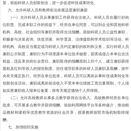
策，鼓励科研人员创新创业，进一步促进科技成果转化。
六、允许科研人员和教师依法依规适度兼职兼薪
（一）允许科研人员从事兼职工作获得合法收入。科研人员在履行好岗
位职责、完成本职工作的前提下，经所在单位同意，可以到企业和其他科研
机构、高校、社会组织等兼职并取得合法报酬。鼓励科研人员公益性兼职，
积极参与决策咨询、扶贫济困、科学普及、法律援助和学术组织等活动。科
研机构、高校应当规定或与科研人员约定兼职的权利和义务，实行科研人员
兼职公示制度，兼职行为不得泄露本单位技术秘密，损害或侵占本单位合法
权益，违反承担的社会责任。兼职取得的报酬原则上归个人，建立兼职获得
股权及红利等收入的报告制度。担任领导职务的科研人员兼职及取酬，按中
央有关规定执行。经所在单位批准，科研人员可以离岗从事科技成果转化等
创新创业活动。兼职或离岗创业收入不受本单位绩效工资总量限制，个人须
如实将兼职收入报单位备案，按有关规定缴纳个人所得税。
（二）允许高校教师从事多点教学获得合法收入。高校教师经所在单位
批准，可开展多点教学并获得报酬。鼓励利用网络平台等多种媒介，推动精
品教材和课程等优质教学资源的社会共享，授课教师按照市场机制取得报
酬。
七、加强组织实施