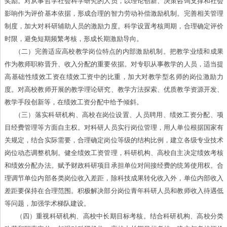
奖励。对从事哲学社会科学研究的人员，以理论创新、决策咨询支撑和社会
影响作为评价基本依据，形成合理的智力劳动补偿激励机制。完善相关管理
制度，加大对科研辅助人员的激励力度。科学设置考核周期，合理确定评价
时限，避免短期频繁考核，形成长期激励导向。
（二）完善适应高校教学岗位特点的内部激励机制。把教学业绩和成果
作为教师职称晋升、收入分配的重要依据。对专职从事教学的人员，适当提
高基础性绩效工资在绩效工资中的比重，加大对教学型名师的岗位激励力
度。对高校教师开展的教学理论研究、教学方法探索、优质教学资源开发、
教学手段创新等，在绩效工资分配中给予倾斜。
（三）落实科研机构、高校在岗位设置、人员聘用、绩效工资分配、项
目经费管理等方面自主权。对科研人员实行岗位管理，用人单位根据国家有
关规定，结合实际需要，合理确定岗位等级的结构比例，建立各级专业技术
岗位动态调整机制。健全绩效工资管理，科研机构、高校自主决定绩效考核
和绩效分配办法。赋予财政科研项目承担单位对间接经费的统筹使用权。合
理调节单位内部各类岗位收入差距，除科技成果转化收入外，单位内部收入
差距要保持在合理范围。积极解决部分岗位青年科研人员和教师收入待遇低
等问题，加强学术梯队建设。
（四）重视科研机构、高校中长期目标考核。结合科研机构、高校分类