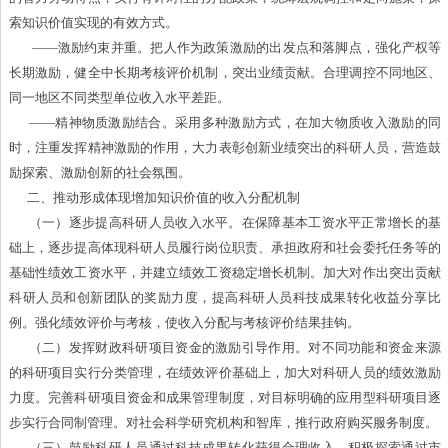
索知识价值实现的有效方式。
——激励约束并重。把人作为政策激励的出发点和落脚点，强化产权等
长期激励，健全中长期考核评价机制，突出业绩贡献。合理调控不同地区、
同一地区不同类型单位收入水平差距。
——精神物质激励结合。采用多种激励方式，在加大物质收入激励的同
时，注重发挥精神激励的作用，大力表彰创新业绩突出的科研人员，营造鼓
励探索、激励创新的社会氛围。
二、推动形成体现增加知识价值的收入分配机制
（一）逐步提高科研人员收入水平。在保障基本工资水平正常增长的基
础上，逐步提高体现科研人员履行岗位职责、承担政府和社会委托任务等的
基础性绩效工资水平，并建立绩效工资稳定增长机制。加大对作出突出贡献
科研人员和创新团队的奖励力度，提高科研人员科技成果转化收益分享比
例。强化绩效评价与考核，使收入分配与考核评价结果挂钩。
（二）发挥财政科研项目资金的激励引导作用。对不同功能和资金来源
的科研项目实行分类管理，在绩效评价基础上，加大对科研人员的绩效激励
力度。完善科研项目资金和成果管理制度，对目标明确的应用型科研项目逐
步实行合同制管理。对社会科学研究机构和智库，推行政府购买服务制度。